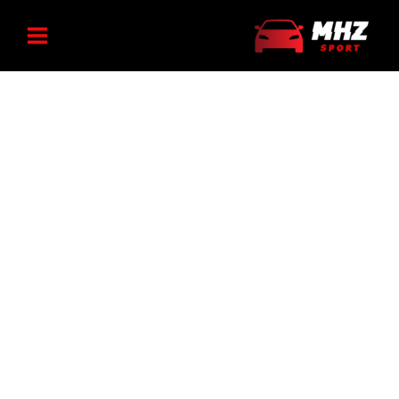
رش
خطر
ه
عقب
پژو
حتوا
۲۰۷
NGCO
عدد