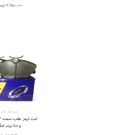
4.950.000
توم
سیستم‌ ترمز
و دنا برند امک