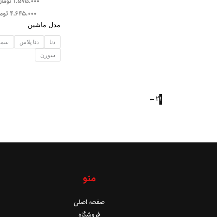
1.575.000
توما
4.645.000
توم
مدل ماشین
دنا
دنا پلاس
سمند 
سورن
←
2
1
منو
صفحه اصلی
فروشگاه