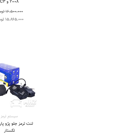
2008 و C3
16.500.000
توم
15.865.000
توم
سیستم‌ ترمز
تکستار