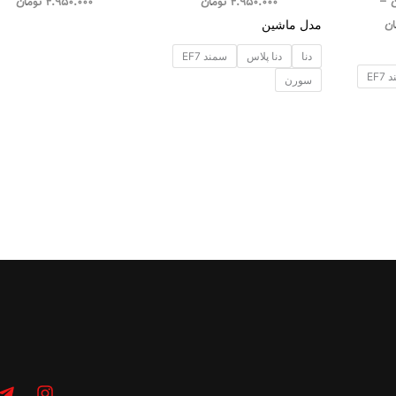
ن
–
4.950.000
تومان
4.950.000
تومان
ان
مدل ماشین
دنا
دنا پلاس
سمند EF7
EF7
سورن