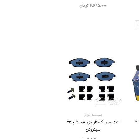
4.645.000
تومان
سیستم‌ ترمز
2 تیپ ۵ و 207
لنت جلو تکستار پژو 2008 و c3
سیتروئن