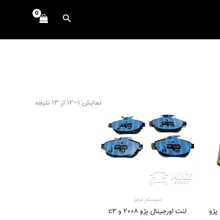
جستجو
محدوده
نمایش 1–12 از 13 نتیجه
قیمت:
8.980.000 تومان
تا
9.980.000 تومان
سیستم‌ ترمز
پژو
لنت اورجینال پژو 2008 و c3