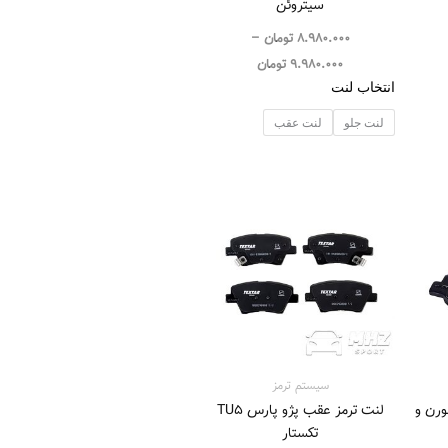
سیتروئن
8.980.000
تومان
–
9.980.000
تومان
انتخاب لنت
لنت جلو
لنت عقب
سیستم‌ ترمز
و سمند EF7، سورن و
لنت ترمز عقب پژو پارس TU5
تکستار