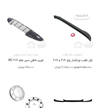
قیمت
قیمت
اصلی
فعلی
فروش‌ویژه!
4.850.000 تومان
4.655.000 تومان
بود.
است.
اسپویلر و بال عقب
سپر اسپرت و زه بيرونی
بال عقب چراغدار پژو ۲۰۶ و ۲۰۷
توری خطی سپر جلو 206 RC
4.850.000
تومان
4.655.000
تومان
895.000
تومان