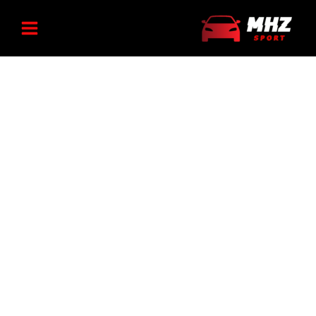
(جفت)
رش
چراغ
عدد
ه
جلو
مورتی
حتوا
پژو
۲۰۶
(جفت)
عدد