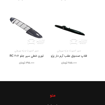
سپر اسپرت و زه بيرونی
سپر اسپرت و زه بيرونی
فلاپ صندوق عقب آرم دار پژو
توری خطی سپر جلو 206 RC
655.000
تومان
895.000
تومان
منو