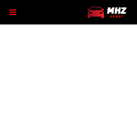
پژو
رش
گل
۲۰۶
ه
پخش‌
عدد
کن
حتوا
پایه
بلند
پژو
۲۰۶
عدد