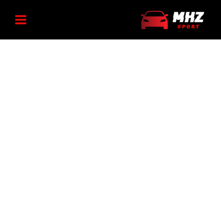
رش
کاپ
ه
رینگ
خود
حتوا
تراز
شونده
پژو
عدد