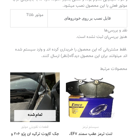
موتور فعلی با این محصول نصب میشود.
موتور TU5
قابل نصب بر روی خودرو‌های
نقد و بررسی‌ها
هنوز بررسی‌ای ثبت نشده است.
.فقط مشتریانی که این محصول را خریداری کرده اند و وارد سیستم شده
اند میتوانند برای این محصول دیدگاه(نظر) ارسال کنند.
محصولات مرتبط
محدوده
قیمت:
1.575.000 تومان
تا
4.645.000 تومان
تمام شده
سیستم‌ ترمز
قطعات تقویتی موتور
لنت ترمز عقب سمند EF7،
جک کاپوت ترکیه ای پژو ۲۰۶ و