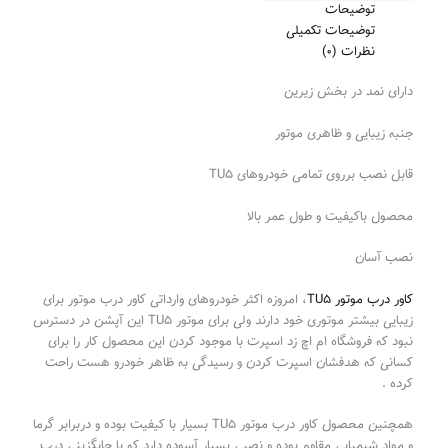
توضیحات
توضیحات تکمیلی
نظرات (0)
دارای نمد در بخش زیرین
جنبه زیبایی و ظاهری موتور
قابل نصب برروی تمامی خودروهای TU5
محصول باکیفیت و طول عمر بالا
نصب آسان
کاور درب موتور TU5
، امروزه اکثر خودروهای وارداتی کاور درب موتور برای
زیبایی بیشتر موتوری خود دارند ولی برای موتور TU5 این آپشن در دسترس
نبود که فروشگاه ام اچ زد اسپرت با موجود کردن این محصول کار را برای
کسانی که هدفشان اسپرت کردن و رسیدگی به ظاهر خودرو هست راحت
کرده .
همچنین محصول کاور درب موتور TU5 بسیار با کیفیت بوده و دربرابر گرما
و مواد شیمیایی مقاوم بوده و نصبی بسیار آسوده دارد که با جایگزینی درب