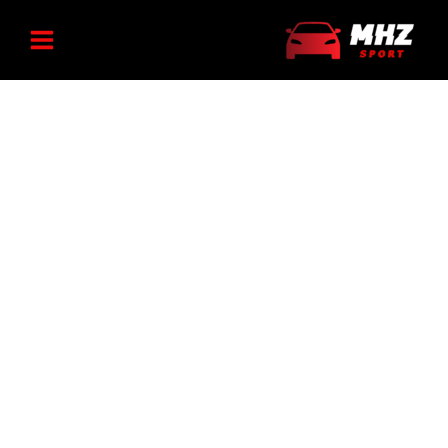
رش
کاور
ه
درب
موتور
حتوا
TU5
عدد