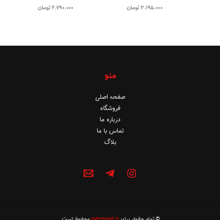
3.195.000
تومان
4.790.000
تومان
منو
صفحه اصلی
فروشگاه
درباره ما
تماس با ما
بلاگ
© تمام حقوق برای
mhzsport.ir
محفوظ است.