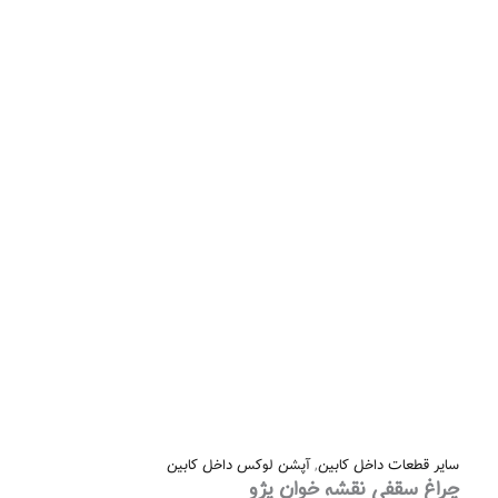
سایر قطعات داخل کابین
,
آپشن لوکس داخل کابین
چراغ سقفی نقشه خوان پژو