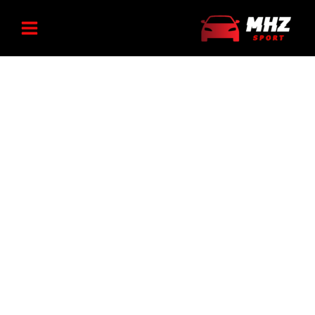
عدد
رش
چراغ
ه
سقفی
نقشه
حتوا
خوان
پژو
عدد