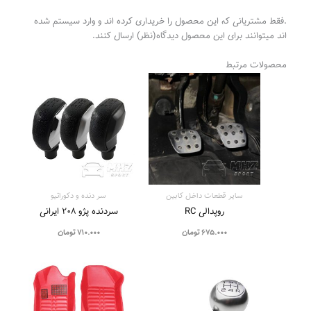
.فقط مشتریانی که این محصول را خریداری کرده اند و وارد سیستم شده
اند میتوانند برای این محصول دیدگاه(نظر) ارسال کنند.
محصولات مرتبط
سایر قطعات داخل کابین
سر دنده و دکوراتیو
روپدالی RC
سردنده پژو 208 ایرانی
675.000
تومان
710.000
تومان