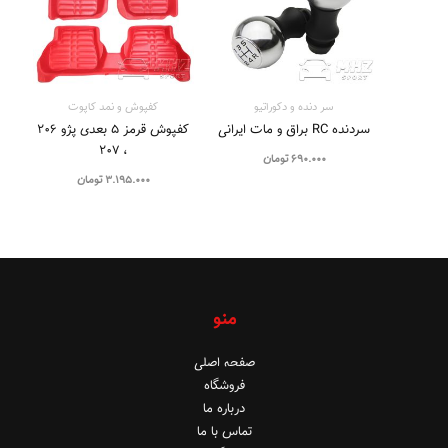
سر دنده و دکوراتیو
کفپوش و نمد کاپوت
سردنده RC براق و مات ایرانی
کفپوش قرمز ۵ بعدی پژو ۲۰۶
، ۲۰۷
690.000
تومان
3.195.000
تومان
منو
صفحه اصلی
فروشگاه
درباره ما
تماس با ما