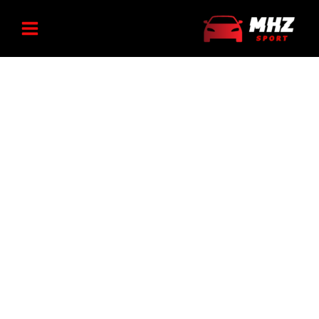
۲۰۷
رش
پشت
مدل
ه
سری
CC
صندلی
حتوا
عدد
۲۰۶
و
۲۰۷
مدل
CC
عدد