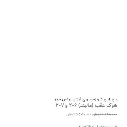
سپر اسپرت و زه بيرونی
,
آپشن لوکس بدنه
هوک عقب (مالبند) 206 و 207
6.648.000
تومان
5.650.000
تومان
جنس درجه یک و باکیفیت