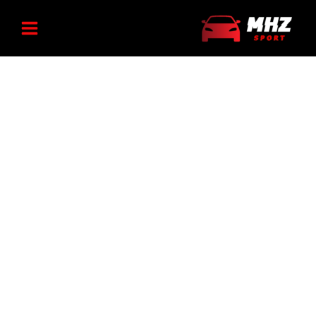
رش
قیمت
قیمت
ه
اصلی
فعلی
فروش‌ویژه!
حتوا
6.648.000 تومان
5.650.000 تومان
بود.
است.