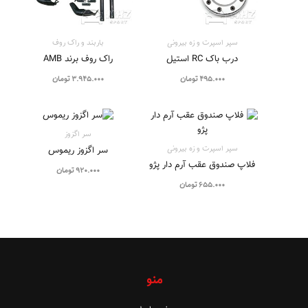
سپر اسپرت و زه بيرونی
باربند و راک روف
درب باک RC استیل
راک روف برند AMB
495.000
تومان
3.945.000
تومان
سر اگزوز
سپر اسپرت و زه بيرونی
سر اگزوز ریموس
فلاپ صندوق عقب آرم دار پژو
920.000
تومان
655.000
تومان
منو