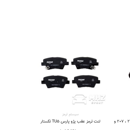
سیستم‌ ترمز
کمک پوسته کوتاه برند KDS پژو ۲۰۶ ، ۲۰۷ و
لنت ترمز عقب پژو پارس TU5 تکستار