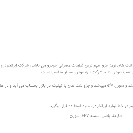
ستار، از آن جایی که لنت های ترمز جزو مهم ترین قطعات مصرفی خودرو می باشد، شرکت ایرا
ای عقب خودرو های شرکت ایرانخودرو بسیار مناسب است.
لنت ترمز جلو تکستار مناسب برای خودرو دنا ، دنا پلاس ، سمند و سورن ef7 میباشد و جزو لنت های با کیف
ر خط تولید ایرانخودرو مورد استفاده قرار میگیرد.
دنا, دنا پلاس, سمند EF7, سورن