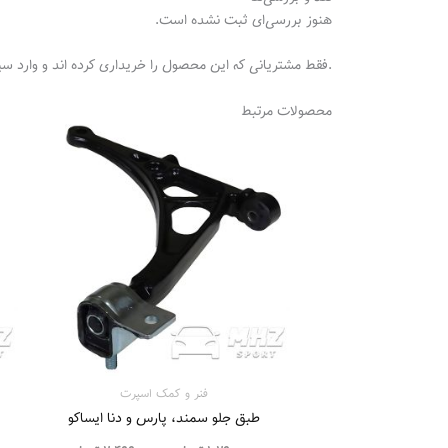
هنوز بررسی‌ای ثبت نشده است.
.فقط مشتریانی که این محصول را خریداری کرده اند و وارد سی
محصولات مرتبط
محدوده
قیمت:
1.290.000
تا
2.499.000 تومان
فنر و کمک اسپرت
طبق جلو سمند، پارس و دنا ایساکو