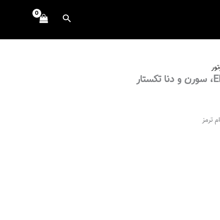
جستجو
تور
 ترمز