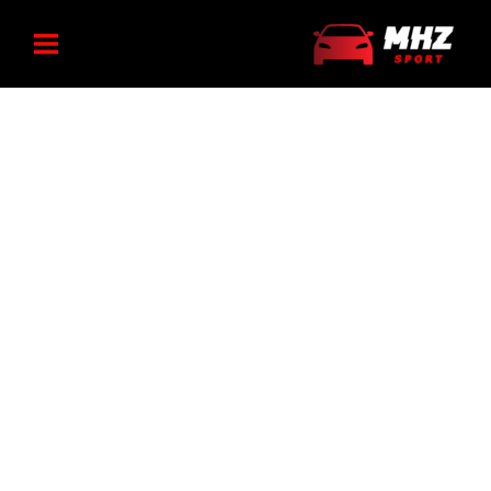
رش
قاب
ه
دور
دنده
حتوا
RC
عدد