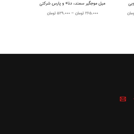
میل موجگیر سمند، دنا+ و پارس شرکتی
مان
265.000
تومان
–
529.000
تومان