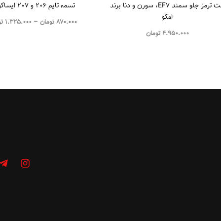
لنت ترمز جلو سمند EF7، سورن و دنا برند
تسمه تایم ۲۰۶ و ۲۰۷ ایساکویی
امکو
870.000
تومان
–
1.325.000
تو
4.950.000
تومان