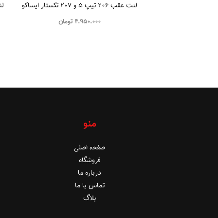
لنت عقب 206 تیپ ۵ و 207 تکستار ایساکو
4.950.000
تومان
منو
صفحه اصلی
فروشگاه
درباره ما
تماس با ما
بلاگ