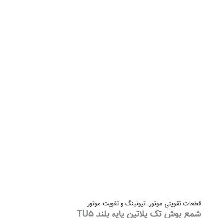
قطعات تقویتی موتور
,
تیونینگ و تقویت موتور
شمع بوش تک پلاتین پایه بلند TU5