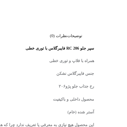
توضیحات
نظرات (0)
سپر جلو RC 206 فایبرگلاس با توری خطی
همراه با فلاپ و توری خطی
جنس فایبرگلاس نشکن
رخ جذاب جلو پژو۲۰۶
محصول داخلی و باکیفیت
آستر شده (خام)
این محصول هیچ نیازی به معرفی یا تعریف ندارد چرا که هر پژو ۲۰۶ سواری یکبار به خرید این سپر فکر کرده و یا این محصول و گذشته اش را کاملا میشناسد