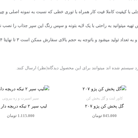
هیه میتوانید به راحتی با یک لایه بتونه و سپس رنگ این سپر جذاب را نصب نمای
ود و باتوجه به حجم بالای سفارش ممکن است ۳ تا نهایتا ۴ روزه تحویل شما ارائه داده شود)
 سیستم شده اند میتوانند برای این محصول دیدگاه(نظر) ارسال کنند.
کاور لنت و گل پخش کن
سپر اسپرت و زه بيرونی
گل پخش‌ کن پژو ۲۰۷
لیپ سپر ۲ تیکه دریچه دار RC
845.000
تومان
1.115.000
تومان