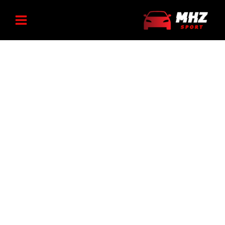
پژویی
رش
رینگ
عدد
ه
آهنی
سایز
حتوا
14
فابریک
پژویی
عدد