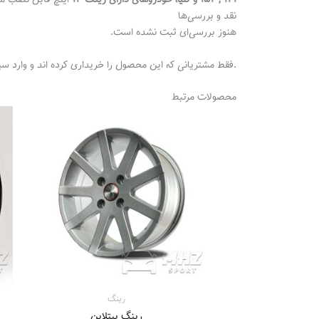
141 , 152 و کلیه خودروهای دارای رینگ 13
اینچ قابل نصب می
نقد و بررسی‌ها
هنوز بررسی‌ای ثبت نشده است.
.فقط مشتریانی که این محصول را خریداری کرده اند و وارد سی
محصولات مرتبط
محدوده
قیمت:
000
تا
69.000.000 تومان
رینگ
رینگ پیتلاین