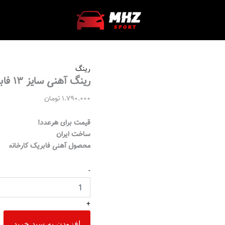
رینگ
عدد
آهنی
سایز
13
فابریک
پراید
عدد
رینگ
رینگ آهنی سایز 13 فابریک پراید
1.790.000
تومان
قیمت برای هرعدد!
ساخت ایران
محصول آهنی فابریک کارخانه
-
+
افزودن به سبد خرید