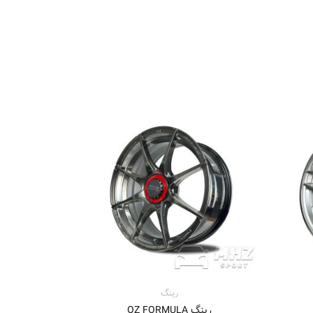
محدوده
قیمت:
58.500.000 تومان
تا
73.000.000 تومان
رینگ
رینگ OZ FORMULA