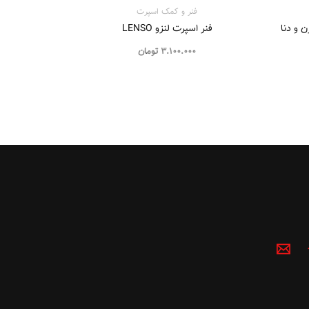
فنر و کمک اسپرت
مند EF7، سورن و دنا
فنر اسپرت لنزو LENSO
3.100.000
تومان