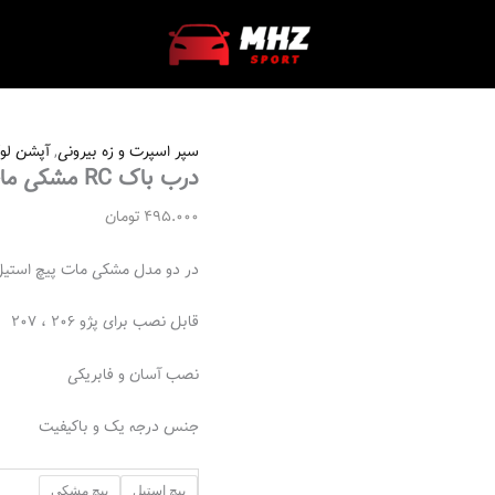
درب
باک
RC
مشکی
مات
عدد
سپر اسپرت و زه بيرونی
,
آپشن لو
درب باک RC مشکی مات
495.000
تومان
در دو‌ مدل مشکی مات پیچ استی
قابل نصب برای پژو ۲۰۶ ، ۲۰۷
نصب آسان و فابریکی
جنس درجه یک و باکیفیت
پیچ استیل
پیچ مشکی