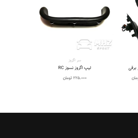
سر اگزوز
لیپ اگزوز نسوز RC
مان
225.000
تومان