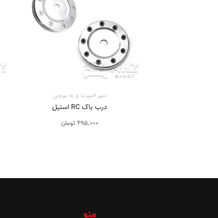
سپر اسپرت و زه بيرونی
درب باک RC استیل
495.000
تومان
منو