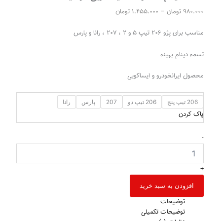
980.000
تومان
–
1.455.000
تومان
مناسب برای پژو ۲۰۶ تیپ ۵ و ۲ ، ۲۰۷ ، رانا و پارس
تسمه دینام بهینه
محصول ایرانخودرو و ایساکویی
206 تیپ پنج
206 تیپ دو
207
پارس
رانا
پاک کردن
-
+
افزودن به سبد خرید
توضیحات
توضیحات تکمیلی