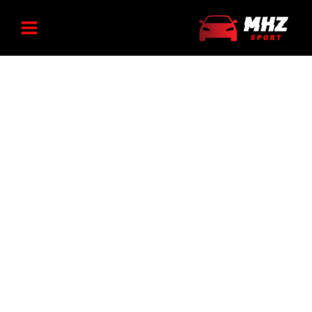
رش
محدوده
تسمه
ه
دینام
قیمت:
۲۰۶
حتوا
980.000 تومان
و
تا
۲۰۷
1.455.000 تومان
ایساکویی
مولدینگ
عدد