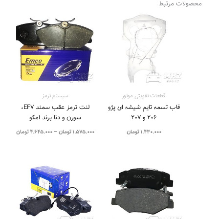
محصولات مرتبط
محدوده
قیمت:
تا
4.645.000 تو
قطعات تقویتی موتور
سیستم‌ ترمز
قاب تسمه تایم شیشه ای پژو
لنت ترمز عقب سمند EF7،
۲۰۶ و ۲۰۷
سورن و دنا برند امکو
1.430.000
تومان
1.575.000
تومان
–
4.645.000
تومان