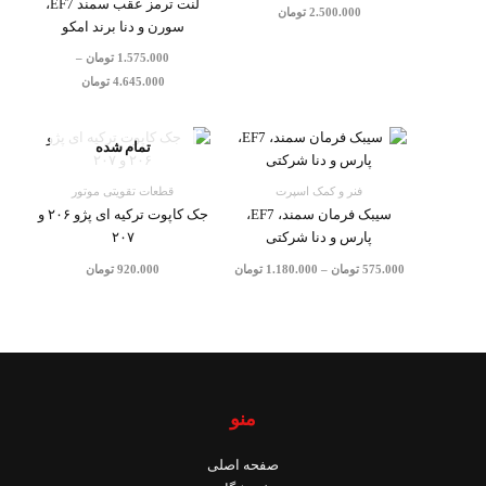
لنت ترمز عقب سمند EF7،
2.500.000
تومان
سورن و دنا برند امکو
1.575.000
تومان
–
4.645.000
تومان
محدوده
تمام شده
قیمت:
575.000 تومان
تا
فنر و کمک اسپرت
قطعات تقویتی موتور
1.180.000 تومان
سیبک فرمان سمند، EF7،
جک کاپوت ترکیه ای پژو ۲۰۶ و
پارس و دنا شرکتی
۲۰۷
575.000
تومان
–
1.180.000
تومان
920.000
تومان
منو
صفحه اصلی