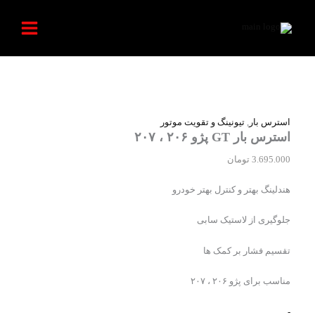
،
استرس
رش
۲۰۷
بار
ه
عدد
GT
حتوا
پژو
۲۰۶
،
۲۰۷
عدد
استرس بار
,
تیونینگ و تقویت موتور
استرس بار GT پژو ۲۰۶ ، ۲۰۷
3.695.000
تومان
هندلینگ بهتر و کنترل بهتر خودرو
جلوگیری از لاستیک سابی
تقسیم فشار بر کمک ها
مناسب برای پژو ۲۰۶ ، ۲۰۷
-