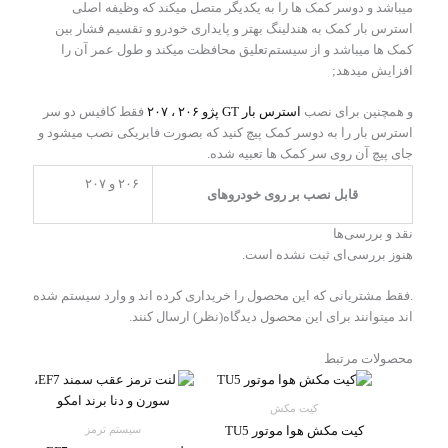
میباشد و دوسر کمک ها را به یکدیگر متصل میکند که وظیفه اصلی
استرس بار کمک به هندلینگ بهتر و‌ پایداری خودرو و تقسیم فشار بین
کمک ها میباشد و از سیستم‌تعلیق محافظت میکند و طول عمر آن را
افزایش میدهد;
و‌ همچنین برای نصب
استرس بار GT پژو ۲۰۶ ، ۲۰۷
فقط کافیس دو سر
استرس بار را به دو‌سر کمک پیچ کنید که بصورت فابریکی نصب میشود و
جای پیچ آن روی سر کمک ها تعبیه شده.
۲۰۶ و ۲۰۷
قابل نصب بر روی خودرو‌های
نقد و بررسی‌ها
هنوز بررسی‌ای ثبت نشده است.
.فقط مشتریانی که این محصول را خریداری کرده اند و وارد سیستم شده
اند میتوانند برای این محصول دیدگاه(نظر) ارسال کنند.
محصولات مرتبط
محدوده
قیمت:
1.575.000 تومان
کیت مکش
تا
سیستم‌ ترمز
کیت مکش هوا موتور TU5
4.645.000 تومان